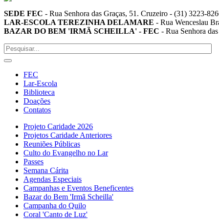
SEDE FEC
-
Rua Senhora das Graças, 51. Cruzeiro
-
(31) 3223-826
LAR-ESCOLA TEREZINHA DELAMARE
-
Rua Wenceslau Br
BAZAR DO BEM 'IRMÃ SCHEILLA' - FEC
-
Rua Senhora das 
FEC
Lar-Escola
Biblioteca
Doações
Contatos
Projeto Caridade 2026
Projetos Caridade Anteriores
Reuniões Públicas
Culto do Evangelho no Lar
Passes
Semana Cárita
Agendas Especiais
Campanhas e Eventos Beneficentes
Bazar do Bem 'Irmã Scheilla'
Campanha do Quilo
Coral 'Canto de Luz'