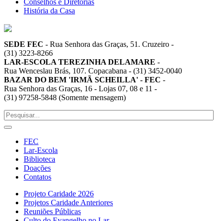
Conselhos e Diretorias
História da Casa
SEDE FEC
-
Rua Senhora das Graças, 51. Cruzeiro
-
(31) 3223-8266
LAR-ESCOLA TEREZINHA DELAMARE
-
Rua Wenceslau Brás, 107. Copacabana
-
(31) 3452-0040
BAZAR DO BEM 'IRMÃ SCHEILLA' - FEC
-
Rua Senhora das Graças, 16 - Lojas 07, 08 e 11
-
(31) 97258-5848 (Somente mensagem)
FEC
Lar-Escola
Biblioteca
Doações
Contatos
Projeto Caridade 2026
Projetos Caridade Anteriores
Reuniões Públicas
Culto do Evangelho no Lar