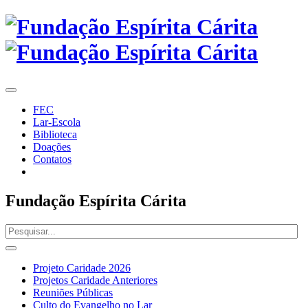
FEC
Lar-Escola
Biblioteca
Doações
Contatos
Fundação Espírita Cárita
Projeto Caridade 2026
Projetos Caridade Anteriores
Reuniões Públicas
Culto do Evangelho no Lar