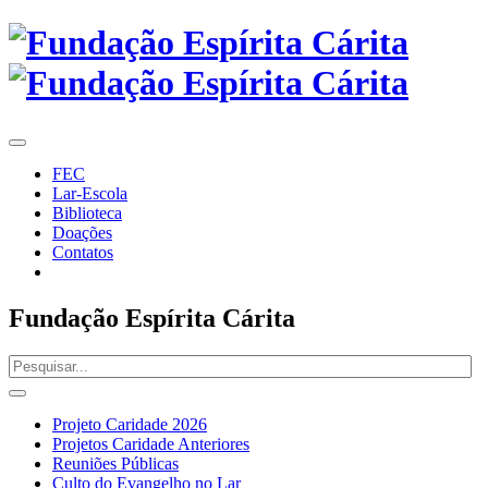
FEC
Lar-Escola
Biblioteca
Doações
Contatos
Fundação Espírita Cárita
Projeto Caridade 2026
Projetos Caridade Anteriores
Reuniões Públicas
Culto do Evangelho no Lar